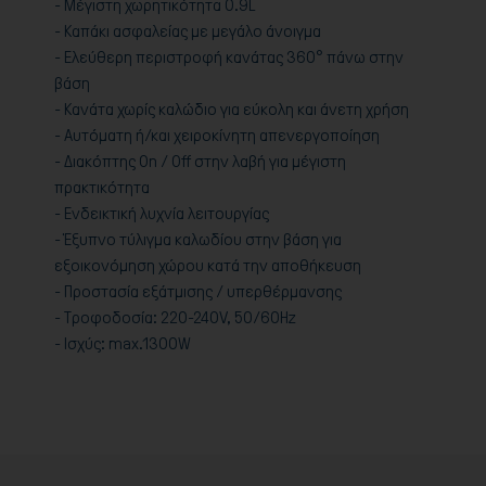
- Μέγιστη χωρητικότητα 0.9L
- Καπάκι ασφαλείας με μεγάλο άνοιγμα
- Ελεύθερη περιστροφή κανάτας 360° πάνω στην
βάση
- Κανάτα χωρίς καλώδιο για εύκολη και άνετη χρήση
- Αυτόματη ή/και χειροκίνητη απενεργοποίηση
- Διακόπτης On / Off στην λαβή για μέγιστη
πρακτικότητα
- Ενδεικτική λυχνία λειτουργίας
- Έξυπνο τύλιγμα καλωδίου στην βάση για
εξοικονόμηση χώρου κατά την αποθήκευση
- Προστασία εξάτμισης / υπερθέρμανσης
- Τροφοδοσία: 220-240V, 50/60Hz
- Ισχύς: max.1300W