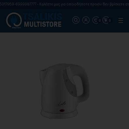
017959-6999987777 - Καλέστε μας για οποιοδήποτε προιόν δεν βρίσκετε στη
0
0