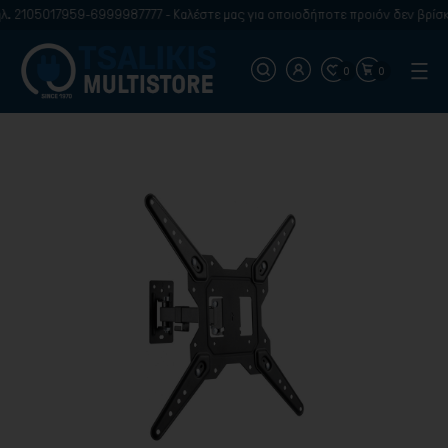
. 2105017959-6999987777 - Καλέστε μας για οποιοδήποτε προιόν δεν βρίσκε
0
0