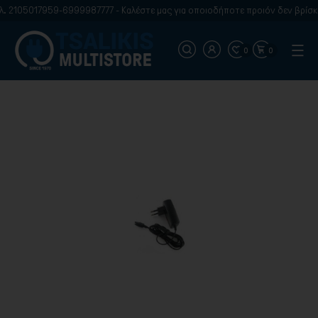
. 2105017959-6999987777 - Καλέστε μας για οποιοδήποτε προιόν δεν βρίσκε
0
0