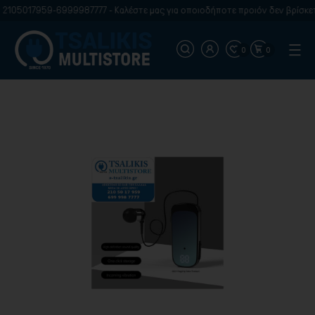
2105017959-6999987777 - Καλέστε μας για οποιοδήποτε προιόν δεν βρίσκετε
0
0