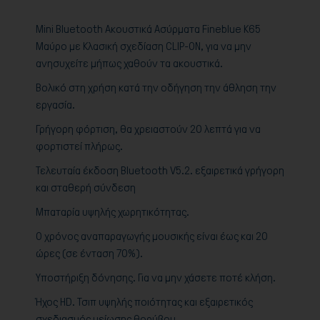
Mini Bluetooth Ακουστικά Ασύρματα Fineblue K65
Μαύρο με Κλασική σχεδίαση CLIP-ON, για να μην
ανησυχείτε μήπως χαθούν τα ακουστικά.
Βολικό στη χρήση κατά την οδήγηση την άθληση την
εργασία.
Γρήγορη φόρτιση, θα χρειαστούν 20 λεπτά για να
φορτιστεί πλήρως.
Τελευταία έκδοση Bluetooth V5.2. εξαιρετικά γρήγορη
και σταθερή σύνδεση
Μπαταρία υψηλής χωρητικότητας.
Ο χρόνος αναπαραγωγής μουσικής είναι έως και 20
ώρες (σε ένταση 70%).
Υποστήριξη δόνησης. Για να μην χάσετε ποτέ κλήση.
Ήχος HD. Τσιπ υψηλής ποιότητας και εξαιρετικός
σχεδιασμός μείωσης θορύβου