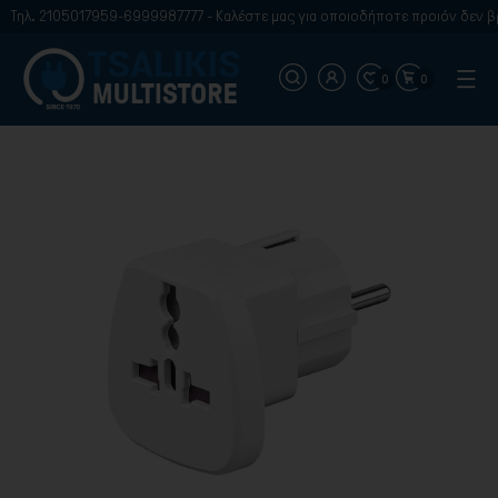
Τηλ. 2105017959-6999987777 - Καλέστε μας για οποιοδήποτε προιόν δεν βρί
0
0