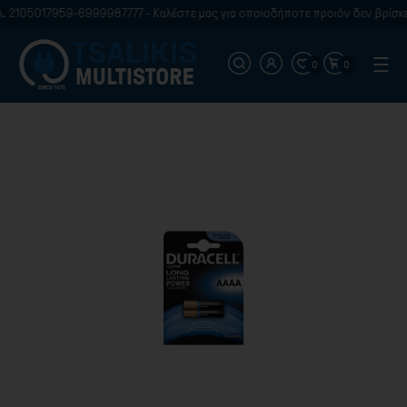
. 2105017959-6999987777 - Καλέστε μας για οποιοδήποτε προιόν δεν βρίσκε
0
0