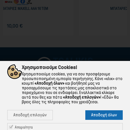
AAA 16TEM
ΜΠΑΤΑΡΙΕΣ MAXELL ΑΛΚΑΛΙΚΕΣ Α
2,90 €
Χρησιμοποιούμε Cookies!
Χρησιμοποιούμε cookies, για να σου προσφέρουμε
προσωποποιημένη εμπειρία περιήγησης. Κάνε «κλικ» στο
κουμπί
«Αποδοχή όλων»
και βοήθησέ μας να
προσαρμόσουμε τις προτάσεις μας αποκλειστικά στο
περιεχόμενο που σε ενδιαφέρει. Εναλλακτικά κλίκαρε
αυτά που θες και πάτα
«Αποδοχή επιλογών»
!
«Εδώ»
θα
βρεις όλες τις πληροφορίες που χρειάζεσαι.

ΠΛΗΡΟΦΟΡΙΕΣ
Αποδοχή επιλογών
Αποδοχή όλων

ΧΡΉΣΙΜΑ

ΕΞΥΠΗΡΈΤΗΣΗ ΠΕΛΑΤΏΝ
Απαραίτητα